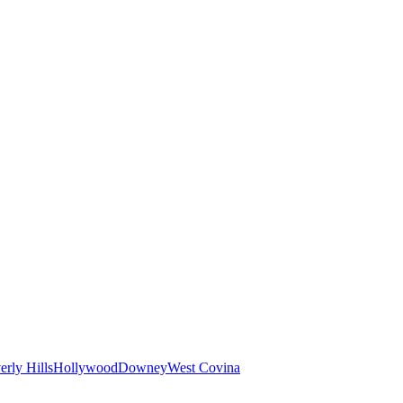
erly Hills
Hollywood
Downey
West Covina