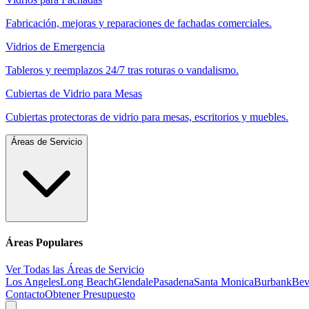
Fabricación, mejoras y reparaciones de fachadas comerciales.
Vidrios de Emergencia
Tableros y reemplazos 24/7 tras roturas o vandalismo.
Cubiertas de Vidrio para Mesas
Cubiertas protectoras de vidrio para mesas, escritorios y muebles.
Áreas de Servicio
Áreas Populares
Ver Todas las Áreas de Servicio
Los Angeles
Long Beach
Glendale
Pasadena
Santa Monica
Burbank
Bev
Contacto
Obtener Presupuesto