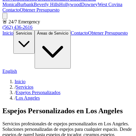
Monica
Burbank
Beverly Hills
Hollywood
Downey
West Covina
Contacto
Obtener Presupuesto
🚨 24/7 Emergency
(562) 436-2616
Inicio
Contacto
Obtener Presupuesto
Servicios
Áreas de Servicio
English
Inicio
/
Servicios
/
Espejos Personalizados
/
Los Angeles
Espejos Personalizados en Los Angeles
Servicios profesionales de espejos personalizados en Los Angeles.
Soluciones personalizadas de espejos para cualquier espacio. Desde
espejos de pared hasta espejos de tocador, creamos espejos