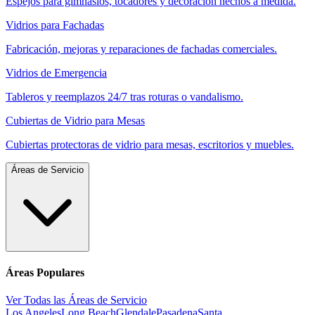
Espejos para gimnasios, tocadores y decoración hechos a medida.
Vidrios para Fachadas
Fabricación, mejoras y reparaciones de fachadas comerciales.
Vidrios de Emergencia
Tableros y reemplazos 24/7 tras roturas o vandalismo.
Cubiertas de Vidrio para Mesas
Cubiertas protectoras de vidrio para mesas, escritorios y muebles.
Áreas de Servicio
Áreas Populares
Ver Todas las Áreas de Servicio
Los Angeles
Long Beach
Glendale
Pasadena
Santa