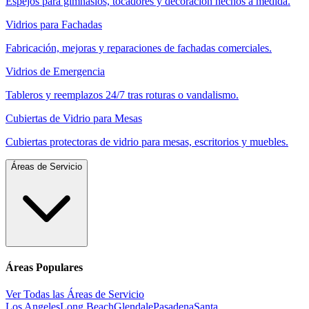
Espejos para gimnasios, tocadores y decoración hechos a medida.
Vidrios para Fachadas
Fabricación, mejoras y reparaciones de fachadas comerciales.
Vidrios de Emergencia
Tableros y reemplazos 24/7 tras roturas o vandalismo.
Cubiertas de Vidrio para Mesas
Cubiertas protectoras de vidrio para mesas, escritorios y muebles.
Áreas de Servicio
Áreas Populares
Ver Todas las Áreas de Servicio
Los Angeles
Long Beach
Glendale
Pasadena
Santa