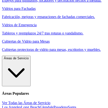
Espejos para gimnasios, tocadores y decoración hechos a medida.
Vidrios para Fachadas
Fabricación, mejoras y reparaciones de fachadas comerciales.
Vidrios de Emergencia
Tableros y reemplazos 24/7 tras roturas o vandalismo.
Cubiertas de Vidrio para Mesas
Cubiertas protectoras de vidrio para mesas, escritorios y muebles.
Áreas de Servicio
Áreas Populares
Ver Todas las Áreas de Servicio
Los Angeles
Long Beach
Glendale
Pasadena
Santa